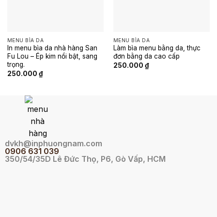
MENU BÌA DA
MENU BÌA DA
In menu bìa da nhà hàng San
Làm bìa menu bằng da, thực
Fu Lou – Ép kim nổi bật, sang
đơn bằng da cao cấp
trọng.
250.000
₫
250.000
₫
dvkh@inphuongnam.com
0
906 631 039
350/54/35D Lê Đức Thọ, P6, Gò Vấp, HCM