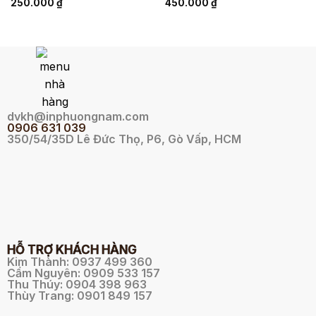
250.000
₫
450.000
₫
dvkh@inphuongnam.com
0
906 631 039
350/54/35D Lê Đức Thọ, P6, Gò Vấp, HCM
HỖ TRỢ KHÁCH HÀNG
Kim Thành: 0937 499 360
Cẩm Nguyên: 0909 533 157
Thu Thúy: 0904 398 963
Thùy Trang: 0901 849 157