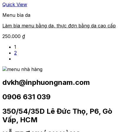
Quick View
Menu bìa da
Làm bìa menu bằng da, thực đơn bằng da cao cấp
250.000
₫
1
2
dvkh@inphuongnam.com
0
906 631 039
350/54/35D Lê Đức Thọ, P6, Gò
Vấp, HCM