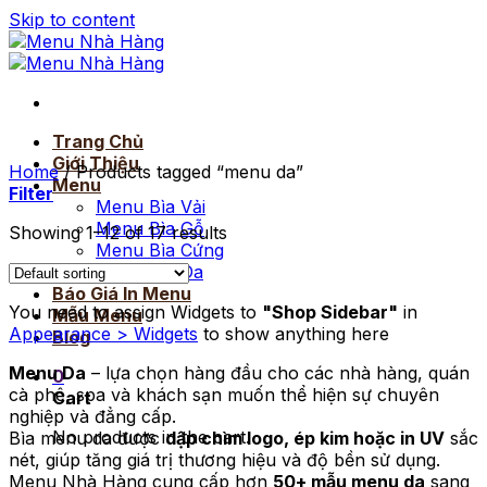
Skip to content
Trang Chủ
Giới Thiệu
Home
/
Products tagged “menu da”
Menu
Filter
Menu Bìa Vải
Menu Bìa Gỗ
Showing 1–12 of 17 results
Menu Bìa Cứng
Menu Bìa Da
Báo Giá In Menu
You need to assign Widgets to
"Shop Sidebar"
in
Mẫu Menu
Appearance > Widgets
to show anything here
Blog
Menu Da
– lựa chọn hàng đầu cho các nhà hàng, quán
0
cà phê, spa và khách sạn muốn thể hiện sự chuyên
Cart
nghiệp và đẳng cấp.
No products in the cart.
Bìa menu da được
dập chìm logo, ép kim hoặc in UV
sắc
nét, giúp tăng giá trị thương hiệu và độ bền sử dụng.
Menu Nhà Hàng cung cấp hơn
50+ mẫu menu da
sang