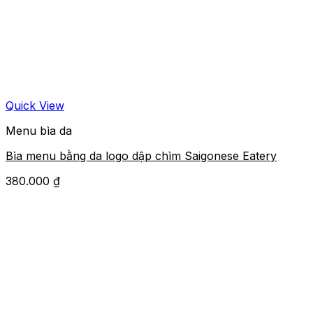
Quick View
Menu bìa da
Bìa menu bằng da logo dập chìm Saigonese Eatery
380.000
₫