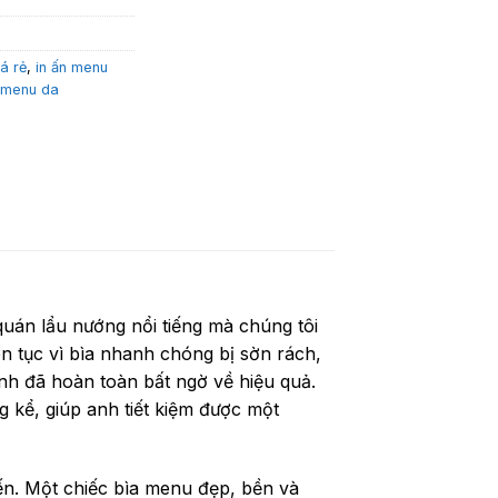
á rẻ
,
in ấn menu
menu da
án lẩu nướng nổi tiếng mà chúng tôi
ên tục vì bìa nhanh chóng bị sờn rách,
nh đã hoàn toàn bất ngờ về hiệu quả.
 kể, giúp anh tiết kiệm được một
n. Một chiếc bìa menu đẹp, bền và