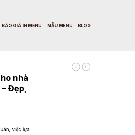
BÁO GIÁ IN MENU
MẪU MENU
BLOG
cho nhà
 – Đẹp,
.
uán, việc lựa