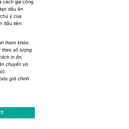
à cách gia công
tạo dấu ấn
 chú ý của
n đầu tiên.
nh tham khảo.
y theo số lượng
cách in ấn.
ận chuyển và
ó).
 báo giá chính
RT