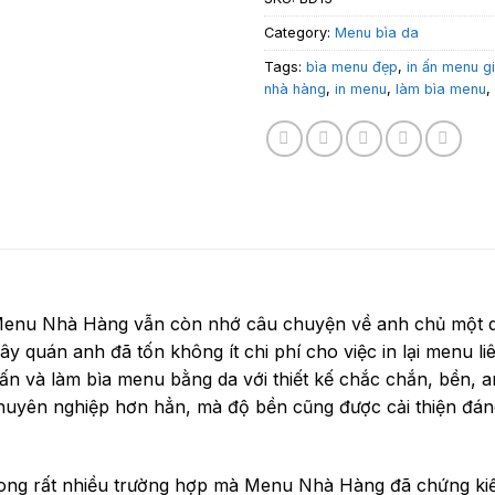
Category:
Menu bìa da
Tags:
bìa menu đẹp
,
in ấn menu gi
nhà hàng
,
in menu
,
làm bìa menu
,
enu Nhà Hàng vẫn còn nhớ câu chuyện về anh chủ một qu
ây quán anh đã tốn không ít chi phí cho việc in lại menu li
 và làm bìa menu bằng da với thiết kế chắc chắn, bền, a
uyên nghiệp hơn hẳn, mà độ bền cũng được cải thiện đáng
rong rất nhiều trường hợp mà Menu Nhà Hàng đã chứng kiế