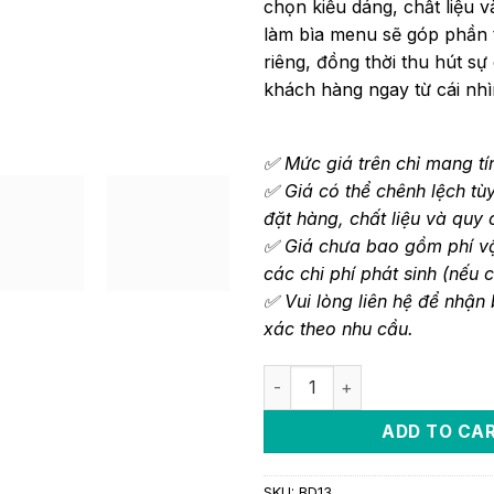
chọn kiểu dáng, chất liệu v
làm bìa menu sẽ góp phần 
riêng, đồng thời thu hút sự
khách hàng ngay từ cái nhì
✅ Mức giá trên chỉ mang tí
✅ Giá có thể chênh lệch tù
đặt hàng, chất liệu và quy 
✅ Giá chưa bao gồm phí v
các chi phí phát sinh (nếu c
✅ Vui lòng liên hệ để nhận
xác theo nhu cầu.
ADD TO CA
SKU:
BD13