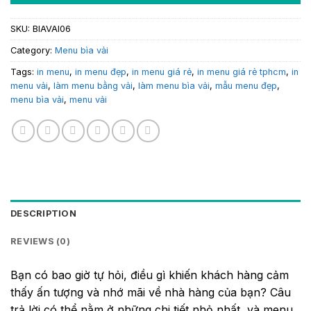
SKU:
BIAVAI06
Category:
Menu bìa vải
Tags:
in menu
,
in menu đẹp
,
in menu giá rẻ
,
in menu giá rẻ tphcm
,
in
menu vải
,
làm menu bằng vải
,
làm menu bìa vải
,
mẫu menu đẹp
,
menu bìa vải
,
menu vải
DESCRIPTION
REVIEWS (0)
Bạn có bao giờ tự hỏi, điều gì khiến khách hàng cảm
thấy ấn tượng và nhớ mãi về nhà hàng của bạn? Câu
trả lời có thể nằm ở những chi tiết nhỏ nhất, và menu