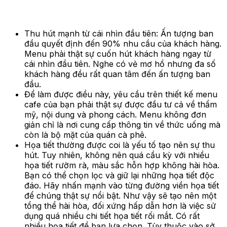
Thu hút mạnh từ cái nhìn đầu tiên: Ấn tượng ban
đầu quyết định đến 90% nhu cầu của khách hàng.
Menu phải thật sự cuốn hút khách hàng ngay từ
cái nhìn đầu tiên. Nghe có vẻ mơ hồ nhưng đa số
khách hàng đều rất quan tâm đến ấn tượng ban
đầu.
Để làm được điều này, yêu cầu trên thiết kế menu
cafe của bạn phải thật sự được đầu tư cả về thẩm
mỹ, nội dung và phong cách. Menu không đơn
giản chỉ là nơi cung cấp thông tin về thức uống mà
còn là bộ mặt của quán cà phê.
Họa tiết thường được coi là yếu tố tạo nên sự thu
hút. Tuy nhiên, không nên quá cầu kỳ với nhiều
họa tiết rườm rà, màu sắc hỗn hợp không hài hòa.
Bạn có thể chọn lọc và giữ lại những họa tiết độc
đáo. Hãy nhấn mạnh vào từng đường viền họa tiết
để chúng thật sự nổi bật. Như vậy sẽ tạo nên một
tổng thể hài hòa, đối xứng hấp dẫn hơn là việc sử
dụng quá nhiều chi tiết họa tiết rối mắt. Có rất
nhiều họa tiết để bạn lựa chọn. Tùy thuộc vào sở