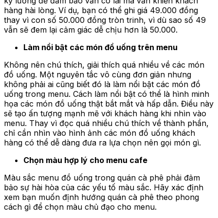
kỹ lưỡng để đảm bảo vẫn có lãi mà vẫn khiến khách
hàng hài lòng. Ví dụ, bạn có thể ghi giá 49.000 đồng
thay vì con số 50.000 đồng tròn trinh, vì dù sao số 49
vẫn sẽ đem lại cảm giác dễ chịu hơn là 50.000.
Làm nổi bật các món đồ uống trên menu
Không nên chú thích, giải thích quá nhiều về các món
đồ uống. Một nguyên tắc vô cùng đơn giản nhưng
không phải ai cũng biết đó là làm nổi bật các món đồ
uống trong menu. Cách làm nổi bật có thể là hình minh
họa các món đồ uống thật bắt mắt và hấp dẫn. Điều này
sẽ tạo ấn tượng mạnh mẽ với khách hàng khi nhìn vào
menu. Thay vì đọc quá nhiều chú thích về thành phần,
chỉ cần nhìn vào hình ảnh các món đồ uống khách
hàng có thể dễ dàng đưa ra lựa chọn nên gọi món gì.
Chọn màu hợp lý cho menu cafe
Màu sắc menu đồ uống trong quán cà phê phải đảm
bảo sự hài hòa của các yếu tố màu sắc. Hãy xác định
xem bạn muốn định hướng quán cà phê theo phong
cách gì để chọn màu chủ đạo cho menu.