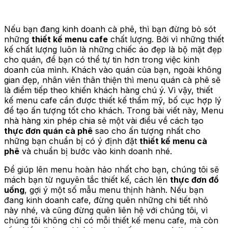
Nếu bạn đang kinh doanh cà phê, thì bạn đừng bỏ sót
những
thiết kế menu cafe
chất lượng. Bởi vì những thiết
kế chất lượng luôn là những chiếc áo đẹp là bộ mặt đẹp
cho quán, để bạn có thể tự tin hơn trong việc kinh
doanh của mình. Khách vào quán của bạn, ngoài không
gian đẹp, nhân viên thân thiện thì menu quán cà phê sẽ
là điểm tiếp theo khiến khách hàng chú ý. Vì vậy, thiết
kế menu cafe cần được thiết kế thẩm mỹ, bố cục hợp lý
để tạo ấn tượng tốt cho khách. Trong bài viết này, Menu
nhà hàng xin phép chia sẻ một vài điều về cách tạo
thực đơn quán cà phê
sao cho ấn tượng nhất cho
những bạn chuẩn bị có ý định đặt
thiết kế menu cà
phê
và chuẩn bị bước vào kinh doanh nhé.
Để giúp lên menu hoàn hảo nhất cho bạn, chúng tôi sẽ
mách bạn từ nguyên tắc thiết kế, cách lên
thực đơn đồ
uống
, gợi ý một số mẫu menu thịnh hành. Nếu bạn
đang kinh doanh cafe, đừng quên những chi tiết nhỏ
này nhé, và cũng đừng quên liên hệ với chúng tôi, vì
chúng tôi không chỉ có mỗi thiết kế menu cafe, mà còn