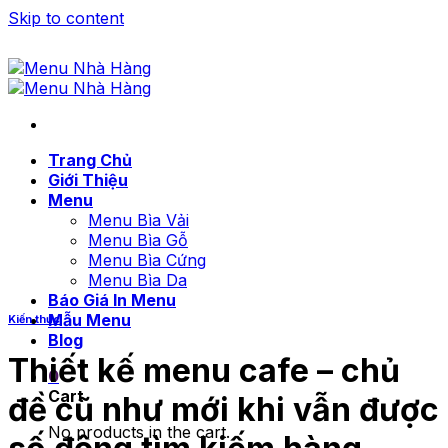
Skip to content
Trang Chủ
Giới Thiệu
Menu
Menu Bìa Vải
Menu Bìa Gỗ
Menu Bìa Cứng
Menu Bìa Da
Báo Giá In Menu
Mẫu Menu
Kiến thức
Blog
Thiết kế menu cafe – chủ
0
Cart
đề cũ như mới khi vẫn được
No products in the cart.