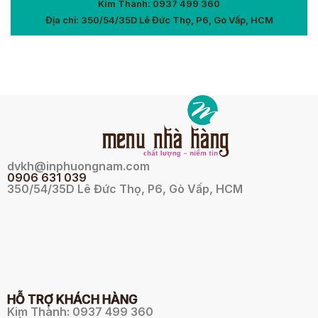
Kim Thành: 0937 499 360
Địa chỉ: 350/54/35D Lê Đức Thọ, P6, Gò Vấp, HCM
dvkh@inphuongnam.com
0
906 631 039
350/54/35D Lê Đức Thọ, P6, Gò Vấp, HCM
HỖ TRỢ KHÁCH HÀNG
Kim Thành: 0937 499 360