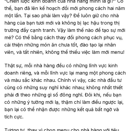
“Chiến lược kinh doanh của nhà hàng mình là gì?” Có
thể, bạn đã lên kế hoạch đổi mới phong cách hai năm
một lần. Tại sao phải làm vậy? Để luôn giữ cho nhà
hàng của bạn tươi mới và không bị lạc hậu trong thị
trường đầy cạnh tranh. Vậy làm thế nào để tạo sự mới
mẻ? Có thể bằng cách thay đổi phong cách phục vụ,
cải thiện những món ăn chưa tốt, đào tạo lại nhân
viên, và tất nhiên, không thể thiếu việc làm mới menu!
Thật sự, mỗi nhà hàng đều có những lĩnh vực kinh
doanh riêng, và mỗi lĩnh vực lại mang một phong cách
và màu sắc khác nhau. Chính vì vậy, các nhà đầu tư
cũng có những suy nghĩ khác nhau; không nhất thiết
phải đi theo những gì số đông nghĩ. Đôi khi, nếu bạn
có những ý tưởng mới lạ, thậm chí làm điều ngược lại,
bạn lại có thể nhận được những kết quả bất ngờ và
tích cực.
Tương tự, thay vì chọn menu cho nhà hàng với tiêu