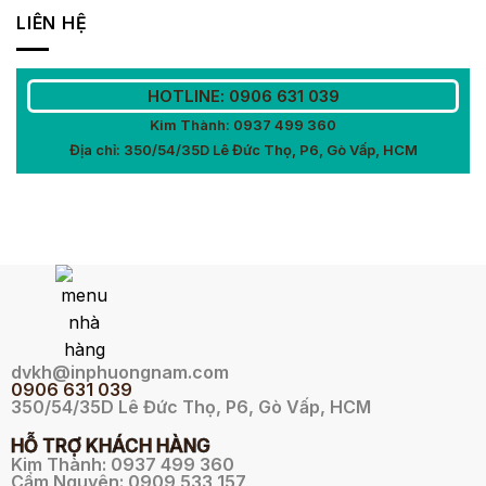
LIÊN HỆ
HOTLINE: 0906 631 039
Kim Thành: 0937 499 360
Địa chỉ: 350/54/35D Lê Đức Thọ, P6, Gò Vấp, HCM
dvkh@inphuongnam.com
0
906 631 039
350/54/35D Lê Đức Thọ, P6, Gò Vấp, HCM
HỖ TRỢ KHÁCH HÀNG
Kim Thành: 0937 499 360
Cẩm Nguyên: 0909 533 157