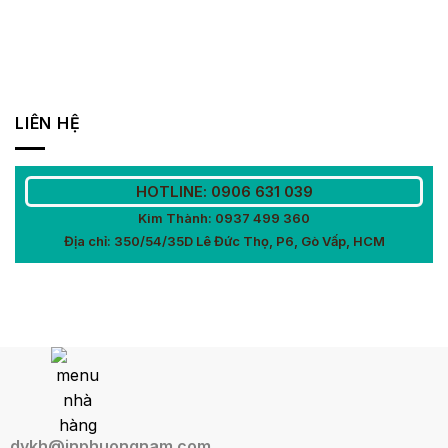
LIÊN HỆ
HOTLINE: 0906 631 039
Kim Thành: 0937 499 360
Địa chỉ: 350/54/35D Lê Đức Thọ, P6, Gò Vấp, HCM
dvkh@inphuongnam.com